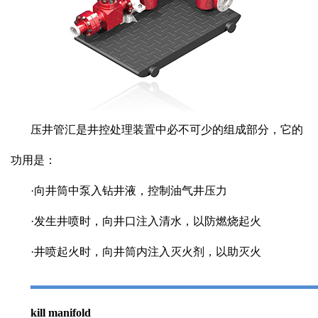
压井管汇是井控处理装置中必不可少的组成部分，它的
功用是：
·向井筒中泵入钻井液，控制油气井压力
·发生井喷时，向井口注入清水，以防燃烧起火
·井喷起火时，向井筒内注入灭火剂，以助灭火
▂▂▂▂▂▂▂▂▂▂▂▂▂▂▂▂▂▂▂▂▂▂▂▂▂▂▂▂▂▂▂▂▂
kill manifold