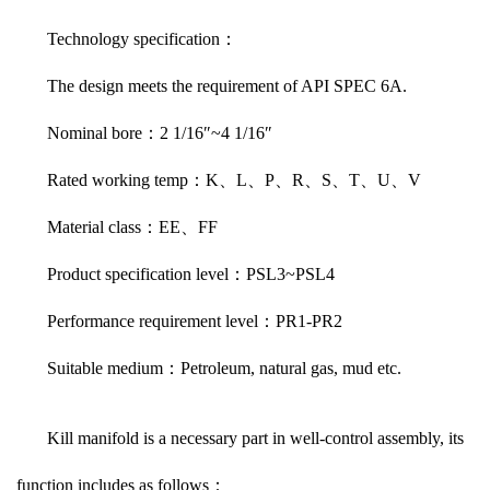
Technology specification：
The design meets the requirement of API SPEC 6A.
Nominal bore：2 1/16″~4 1/16″
Rated working temp：K、L、P、R、S、T、U、V
Material class：EE、FF
Product specification level：PSL3~PSL4
Performance requirement level：PR1-PR2
Suitable medium：Petroleum, natural gas, mud etc.
Kill manifold is a necessary part in well-control assembly, its
function includes as follows：