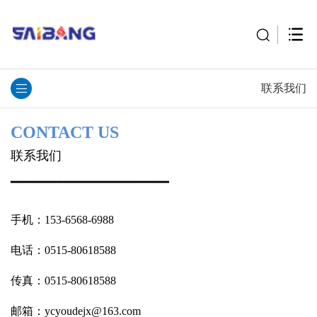
联系我们
CONTACT US
联系我们
▁▁▁▁▁▁▁▁▁▁▁▁▁▁▁▁
手机：153-6568-6988
电话：0515-80618588
传真：0515-80618588
邮箱：ycyoudejx@163.com